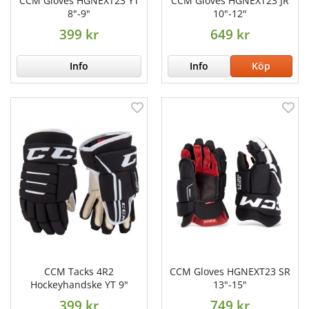
CCM Gloves HGNEXT23 YT
CCM Gloves HGNEXT23 JR
8"-9"
10"-12"
399 kr
649 kr
Info
Info
Köp
CCM Tacks 4R2
CCM Gloves HGNEXT23 SR
Hockeyhandske YT 9"
13"-15"
399 kr
749 kr