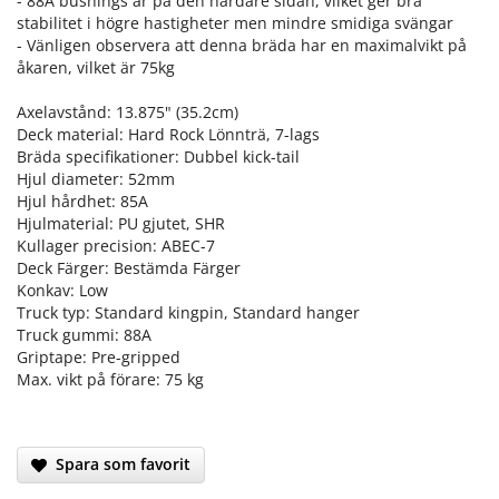
- 88A bushings är på den hårdare sidan, vilket ger bra
stabilitet i högre hastigheter men mindre smidiga svängar
- Vänligen observera att denna bräda har en maximalvikt på
åkaren, vilket är 75kg
Axelavstånd: 13.875" (35.2cm)
Deck material: Hard Rock Lönnträ, 7-lags
Bräda specifikationer: Dubbel kick-tail
Hjul diameter: 52mm
Hjul hårdhet: 85A
Hjulmaterial: PU gjutet, SHR
Kullager precision: ABEC-7
Deck Färger: Bestämda Färger
Konkav: Low
Truck typ: Standard kingpin, Standard hanger
Truck gummi: 88A
Griptape: Pre-gripped
Max. vikt på förare: 75 kg
Spara som favorit