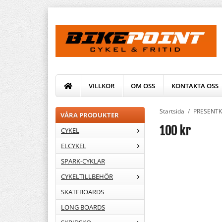
VILLKOR
OM OSS
KONTAKTA OSS
Startsida
/
PRESENT
VÅRA PRODUKTER
100 kr
CYKEL
ELCYKEL
SPARK-CYKLAR
CYKELTILLBEHÖR
SKATEBOARDS
LONG BOARDS