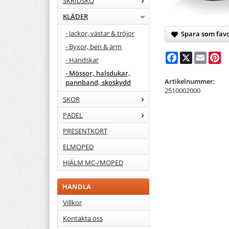
SKRIDSKO
KLÄDER
- Jackor, västar & tröjor
Spara som favo
- Byxor, ben & ärm
Facebook
X
Email
Pi
- Handskar
- Mössor, halsdukar,
Artikelnummer:
pannband, skoskydd
2510002000
SKOR
PADEL
PRESENTKORT
ELMOPED
HJÄLM MC-/MOPED
HANDLA
Villkor
Kontakta oss