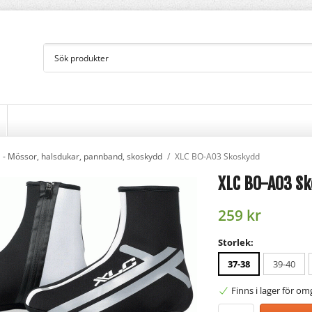
- Mössor, halsdukar, pannband, skoskydd
/
XLC BO-A03 Skoskydd
XLC BO-A03 S
259 kr
Storlek:
37-38
39-40
Finns i lager för o