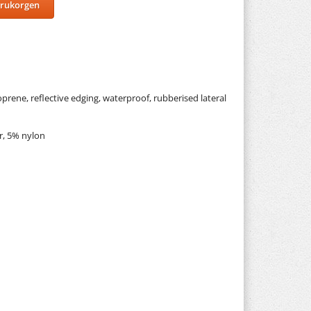
arukorgen
rene, reflective edging, waterproof, rubberised lateral
r, 5% nylon