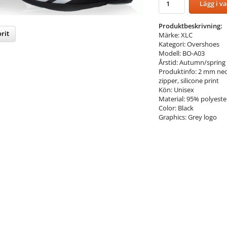
Lägg i v
Produktbeskrivning:
rit
Märke: XLC
Kategori: Overshoes
Modell: BO-A03
nterest
Årstid: Autumn/spring
Produktinfo: 2 mm neop
zipper, silicone print
Kön: Unisex
Material: 95% polyeste
Color: Black
Graphics: Grey logo