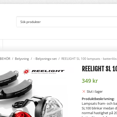
LBEHÖR
/
Belysning
/
- Belysnings-set
/
REELIGHT SL 100 lampsats - batterilös
REELIGHT SL 1
349 kr
Slut i lager
Produktbeskrivning:
Lampsats fram- och bak 
SL100 blinkar medan du
normal hastighet på 20