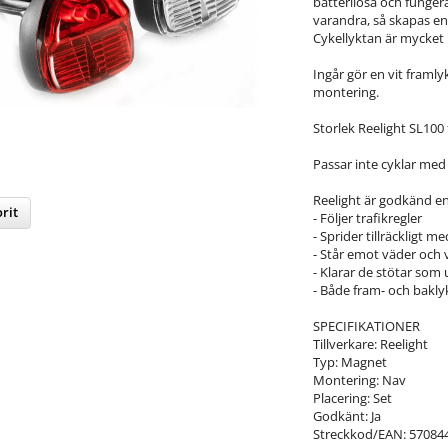
batterilösa och funger
varandra, så skapas en
Cykellyktan är mycket
Ingår gör en vit framl
montering.
Storlek Reelight SL100
Passar inte cyklar med 
Reelight är godkänd enli
rit
- Följer trafikregler
- Sprider tillräckligt me
- Står emot väder och 
nterest
- Klarar de stötar som
- Både fram- och bakly
SPECIFIKATIONER
Tillverkare: Reelight
Typ: Magnet
Montering: Nav
Placering: Set
Godkänt: Ja
Streckkod/EAN: 57084