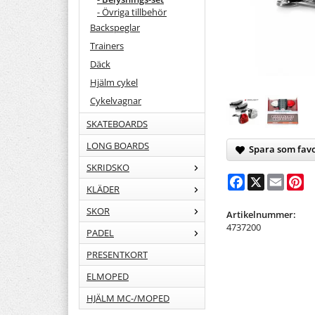
- Övriga tillbehör
Backspeglar
Trainers
Däck
Hjälm cykel
Cykelvagnar
SKATEBOARDS
LONG BOARDS
Spara som favo
SKRIDSKO
Facebook
X
Email
Pi
KLÄDER
SKOR
Artikelnummer:
4737200
PADEL
PRESENTKORT
ELMOPED
HJÄLM MC-/MOPED