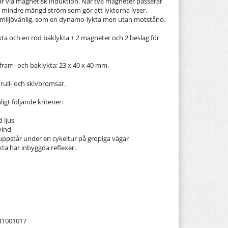
ar via magnetisk induktion. När två magneter passerar
 mindre mängd ström som gör att lyktorna lyser.
 miljövänlig, som en dynamo-lykta men utan motstånd.
ykta och en röd baklykta + 2 magneter och 2 beslag för
 fram- och baklykta: 23 x 40 x 40 mm.
rull- och skivbromsar.
gt följande kriterier:
d ljus
vind
 uppstår under en cykeltur på gropiga vägar
kta har inbyggda reflexer.
41001017