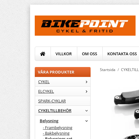
VILLKOR
OM OSS
KONTAKTA OSS
Startsida
/
CYKELTIL
VÅRA PRODUKTER
CYKEL
ELCYKEL
SPARK-CYKLAR
CYKELTILLBEHÖR
Belysning
- Frambelysning
- Bakbelysning
- Belysnings-set