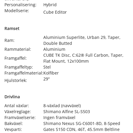
Personalisering:
Hybrid
Modellserie:
Cube Editor
Ramset
Aluminium Superlite, Urban 29, Taper,
Ram:
Double Butted
Rammaterial:
Aluminium
CUBE TK Disc, C:62® Full Carbon, Taper,
Framgaffel:
Flat Mount, 12x100mm
Framgaffeltyp:
Stel
Framgaffelmaterial:
Kolfiber
29"
Hjulstorlek:
Drivlina
Antal växlar:
8-växlad (navväxel)
Växelreglage:
Shimano Alfine SL-S503
Framväxelserie:
Ingen framväxel
Bakväxel:
Shimano Nexus SG-C6001-8D, 8-Speed
Vevparti:
Gates S150 CDN, 46T, 45.5mm Beltline