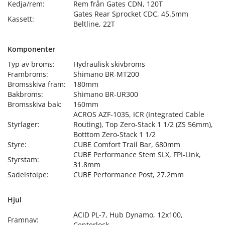
Kedja/rem:
Rem från Gates CDN, 120T
Gates Rear Sprocket CDC, 45.5mm
Kassett:
Beltline, 22T
Komponenter
Typ av broms:
Hydraulisk skivbroms
Frambroms:
Shimano BR-MT200
Bromsskiva fram:
180mm
Bakbroms:
Shimano BR-UR300
Bromsskiva bak:
160mm
ACROS AZF-1035, ICR (Integrated Cable
Styrlager:
Routing), Top Zero-Stack 1 1/2 (ZS 56mm),
Botttom Zero-Stack 1 1/2
Styre:
CUBE Comfort Trail Bar, 680mm
CUBE Performance Stem SLX, FPI-Link,
Styrstam:
31.8mm
Sadelstolpe:
CUBE Performance Post, 27.2mm
Hjul
ACID PL-7, Hub Dynamo, 12x100,
Framnav:
Centerlock