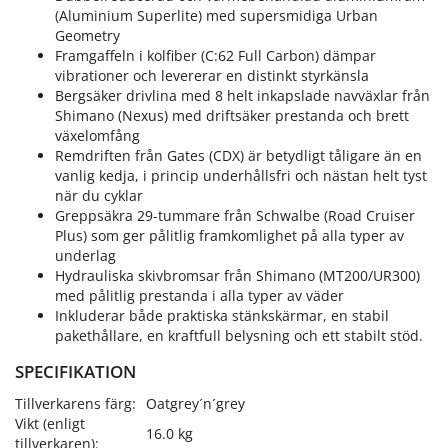
(Aluminium Superlite) med supersmidiga Urban
Geometry
Framgaffeln i kolfiber (C:62 Full Carbon) dämpar
vibrationer och levererar en distinkt styrkänsla
Bergsäker drivlina med 8 helt inkapslade navväxlar från
Shimano (Nexus) med driftsäker prestanda och brett
växelomfång
Remdriften från Gates (CDX) är betydligt tåligare än en
vanlig kedja, i princip underhållsfri och nästan helt tyst
när du cyklar
Greppsäkra 29-tummare från Schwalbe (Road Cruiser
Plus) som ger pålitlig framkomlighet på alla typer av
underlag
Hydrauliska skivbromsar från Shimano (MT200/UR300)
med pålitlig prestanda i alla typer av väder
Inkluderar både praktiska stänkskärmar, en stabil
pakethållare, en kraftfull belysning och ett stabilt stöd.
SPECIFIKATION
Tillverkarens färg:
Oatgrey´n´grey
Vikt (enligt
16.0 kg
tillverkaren):