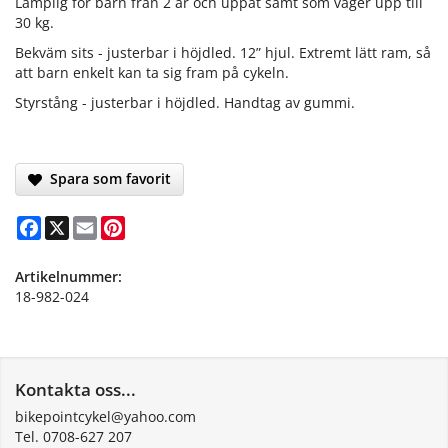
Lämplig för barn från 2 år och uppåt samt som väger upp till
30 kg.
Bekväm sits - justerbar i höjdled. 12” hjul. Extremt lätt ram, så
att barn enkelt kan ta sig fram på cykeln.
Styrstång - justerbar i höjdled. Handtag av gummi.
Spara som favorit
Facebook
X
Email
Pinterest
Artikelnummer:
18-982-024
Kontakta oss...
bikepointcykel@yahoo.com
Tel. 0708-627 207